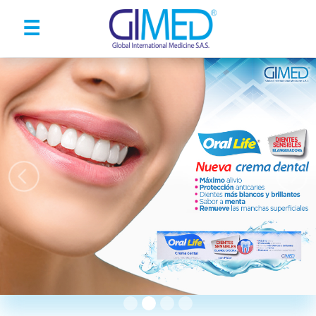
☰
Previous
Nex