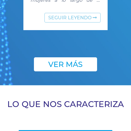
mujeres a lo largo de la
Historia y busca reconocer
los logros que han alcanzado
SEGUIR LEYENDO
en el mundo. No solo eso,
también es un día para
poner de relieve la lacra de la
violencia […]
VER MÁS
LO QUE NOS CARACTERIZA